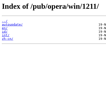
Index of /pub/opera/win/1211/
../
autoupdate/
en/
id/
int/
zh-cn/